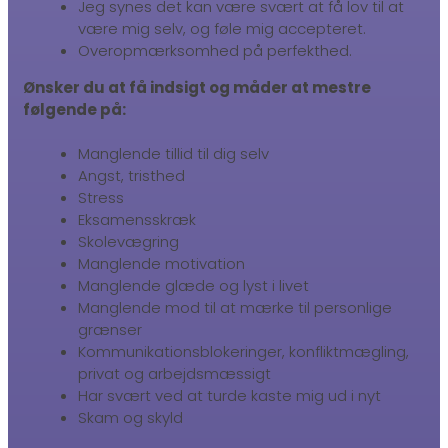
Jeg synes det kan være svært at få lov til at
være mig selv, og føle mig accepteret.
Overopmærksomhed på perfekthed.
Ønsker du at få indsigt og måder at mestre
følgende på:
Manglende tillid til dig selv
Angst, tristhed
Stress
Eksamensskræk
Skolevægring
Manglende motivation
Manglende glæde og lyst i livet
Manglende mod til at mærke til personlige
grænser
Kommunikationsblokeringer, konfliktmægling,
privat og arbejdsmæssigt
Har svært ved at turde kaste mig ud i nyt
Skam og skyld