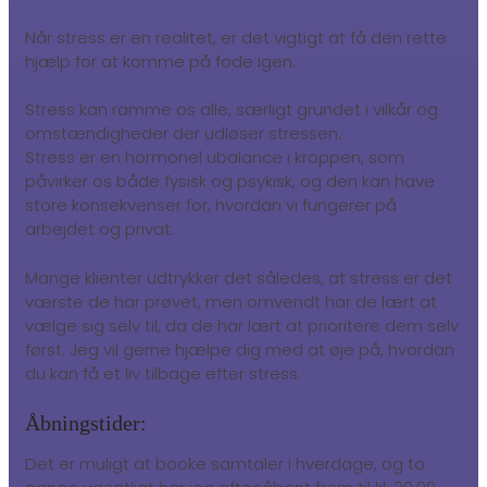
Når stress er en realitet, er det vigtigt at få den rette
hjælp for at komme på fode igen.
Stress kan ramme os alle, særligt grundet i vilkår og
omstændigheder der udløser stressen.
Stress er en hormonel ubalance i kroppen, som
påvirker os både fysisk og psykisk, og den kan have
store konsekvenser for, hvordan vi fungerer på
arbejdet og privat.
Mange klienter udtrykker det således, at stress er det
værste de har prøvet, men omvendt har de lært at
vælge sig selv til, da de har lært at prioritere dem selv
først. Jeg vil gerne hjælpe dig med at øje på, hvordan
du kan få et liv tilbage efter stress.
Åbningstider:
Det er muligt at booke samtaler i hverdage, og to