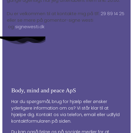
gange ugentligt har jeg aftenåbent frem til kl. 20.00.
Du er velkommen til at kontakte mig på tlf.
29 89 14 25
eller se mere på gomentor-signe westi
og
signewesti.dk
Body, mind and peace ApS
Har du spørgsmål, brug for hjælp eller ønsker
yderligere information om os? Vi står klar til at
hjælpe dig. Kontakt os via telefon, email eller udfyld
kontaktformularen på siden.
Du kan også følge os på sociale medier for at