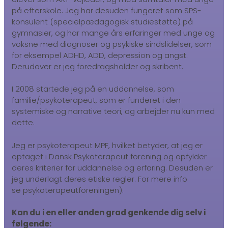
på efterskole. Jeg har desuden fungeret som SPS-
konsulent (specielpædagogisk studiestøtte) på
gymnasier, og har mange års erfaringer med unge og
voksne med diagnoser og psykiske sindslidelser, som
for eksempel ADHD, ADD, depression og angst.
Derudover er jeg foredragsholder og skribent.
I 2008 startede jeg på en uddannelse, som
familie/psykoterapeut, som er funderet i den
systemiske og narrative teori, og arbejder nu kun med
dette.
Jeg er psykoterapeut MPF, hvilket betyder, at jeg er
optaget i Dansk Psykoterapeut forening og opfylder
deres kriterier for uddannelse og erfaring. Desuden er
jeg underlagt deres etiske regler. For mere info
se psykoterapeutforeningen).
Kan du i en eller anden grad genkende dig selv i
følgende: