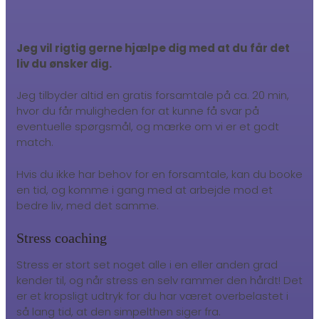
Jeg vil rigtig gerne hjælpe dig med at du får det
liv du ønsker dig.
Jeg tilbyder altid en gratis forsamtale på ca. 20 min,
hvor du får muligheden for at kunne få svar på
eventuelle spørgsmål, og mærke om vi er et godt
match.
Hvis du ikke har behov for en forsamtale, kan du booke
en tid, og komme i gang med at arbejde mod et
bedre liv, med det samme.
Stress coaching
Stress er stort set noget alle i en eller anden grad
kender til, og når stress en selv rammer den hårdt! Det
er et kropsligt udtryk for du har været overbelastet i
så lang tid, at den simpelthen siger fra.