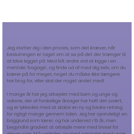
Jeg støtter dig i den proces, som det kræver, når
beslutningen er taget om at se på det der trænger til
at blive kigget på. Med lidt andre ord at kigge i sin
mentale ’bagage’, og finde ud af med dig selv, om du
bærer på for meget, noget du måske ikke længere
har brug for, eller skal der noget andet med!
I mange år har jeg arbejdet med børn og unge og
voksne, der af forskellige årsager har haft det svært,
og er lykkedes med at skabe en ny og bedre retning
for rigtigt mange gennem tiden. Jeg har oprindeligt en
baggrund som lærer, og har undervist i 15 år, men
begyndte gradvist at arbejde mere med trivsel for
elever som AKT-vejleder, og med samtaler med unge