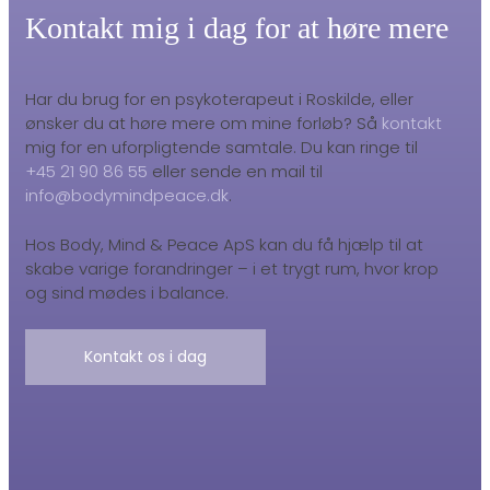
Kontakt mig i dag for at høre mere
Har du brug for en psykoterapeut i Roskilde, eller
ønsker du at høre mere om mine forløb? Så
kontakt
mig for en uforpligtende samtale. Du kan ringe til
+45 21 90 86 55
eller sende en mail til
info@bodymindpeace.dk
.
Hos Body, Mind & Peace ApS kan du få hjælp til at
skabe varige forandringer – i et trygt rum, hvor krop
og sind mødes i balance.
Kontakt os i dag